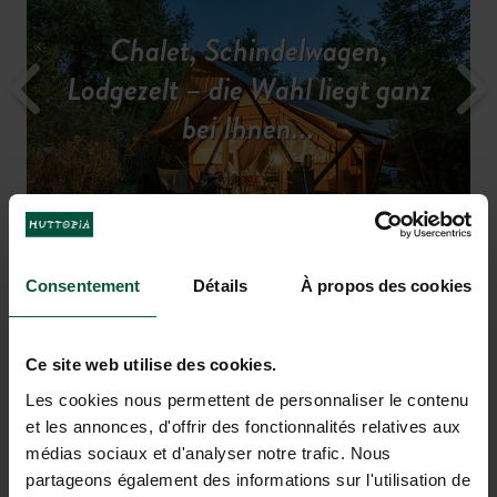
Chalet, Schindelwagen,
Unsere Dienstleistungen für
Campen Sie mitten in der
Ein Urlaub voller
Die Region entdecken
Lodgezelt – die Wahl liegt ganz
Preise & Verfügbarkeit
einen entspannten Urlaub
Abwechslung...
Natur
bei Ihnen...
Das beheizte Hallenbad, das auch an
Entdecken Sie
Mont Saint Michel
kühleren Tagen zum Schwimmen
und schlendern Sie durch die
malerischen Dörfer der Bretagne.
einlädt
Consentement
Détails
À propos des cookies
Ce site web utilise des cookies.
EIN KLEINER
Les cookies nous permettent de personnaliser le contenu
VORGESCHMACK AUF IHREN
et les annonces, d'offrir des fonctionnalités relatives aux
médias sociaux et d'analyser notre trafic. Nous
URLAUB IN BAIE DU MONT
partageons également des informations sur l'utilisation de