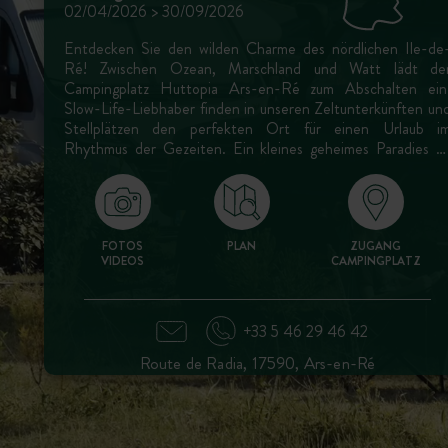
02/04/2026 > 30/09/2026
Entdecken Sie den wilden Charme des nördlichen Ile-de
Ré! Zwischen Ozean, Marschland und Watt lädt de
Campingplatz Huttopia Ars-en-Ré zum Abschalten ein
Slow-Life-Liebhaber finden in unseren Zeltunterkünften un
Stellplätzen den perfekten Ort für einen Urlaub i
Rhythmus der Gezeiten. Ein kleines geheimes Paradies a
der Spitze der Ile de Ré!
FOTOS
PLAN
ZUGANG
VIDEOS
CAMPINGPLATZ
+33 5 46 29 46 42
Route de Radia, 17590, Ars-en-Ré