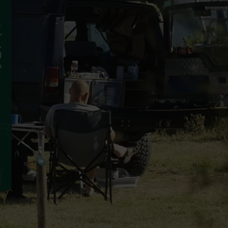
-
r
.
d
m
n