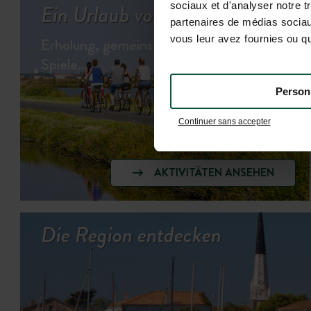
Ein Urlaub voller Abwechslung…
sociaux et d'analyser notre t
partenaires de médias sociaux
vous leur avez fournies ou qu'
Erholung, gemeinsame Momente &
Spiele…
Person
Continuer sans accepter
AKTIVITÄTEN ANSEHEN
Die Region entdecken