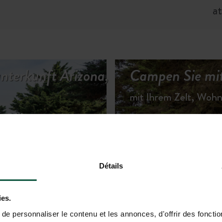
a
terkunft Arizona,
Campen Sie mit
mit Ihrem Zelt, Wo
ten Natur
Détails
TERKÜNFTE ANSEHEN
ies.
e personnaliser le contenu et les annonces, d'offrir des fonctio