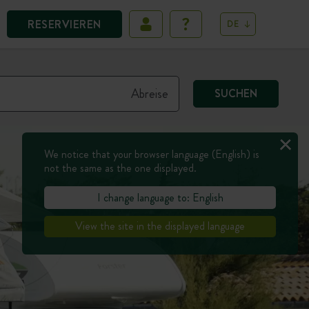
RESERVIEREN
DE
SUCHEN
We notice that your browser language (English) is
not the same as the one displayed.
I change language to: English
View the site in the displayed language