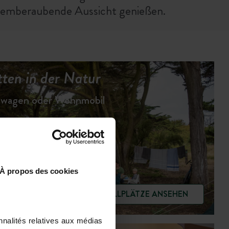
temberaubende Aussicht genießen.
ten in der Natur
hnwagen oder Wohnmobil
À propos des cookies
STELLPLÄTZE ANSEHEN
nnalités relatives aux médias