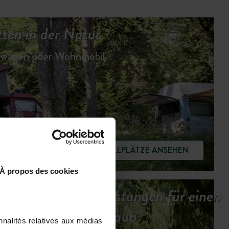
ten in der Natur
hnwagen oder Wohnmobil
STELLPLÄTZE ANSEHEN
À propos des cookies
Unsere Dienstleistungen für einen
entspannten Urlaub
nnalités relatives aux médias