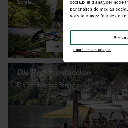
Spiele…
sociaux et d'analyser notre t
partenaires de médias sociaux
vous leur avez fournies ou qu'
Person
AKTIVITÄTEN ANSEHEN
Continuer sans accepter
Die Region entdecken
Die Schätze des Périgord