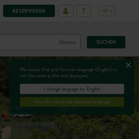
RESERVIEREN
DE
SUCHEN
We notice that your browser language (English) is
not the same as the one displayed.
I change language to: English
View the site in the displayed language