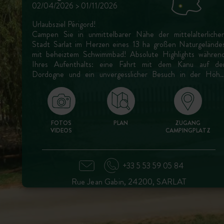
02/04/2026 > 01/11/2026
Urlaubsziel Périgord!
Campen Sie in unmittelbarer Nähe der mittelalterliche
Stadt Sarlat im Herzen eines 13 ha großen Naturgelände
mit beheiztem Schwimmbad! Absolute Highlights währen
Ihres Aufenthalts: eine Fahrt mit dem Kanu auf de
Dordogne und ein unvergesslicher Besuch in der Höhl
Lascaux IV.
FOTOS
PLAN
ZUGANG
VIDEOS
CAMPINGPLATZ
+33 5 53 59 05 84
Rue Jean Gabin, 24200, SARLAT