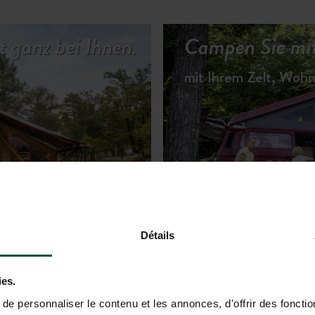
gt ganz bei Ihnen.
Campen Sie mit
mit Ihrem Zelt, Wo
TERKÜNFTE ANSEHEN
Détails
ies.
e personnaliser le contenu et les annonces, d'offrir des fonctio