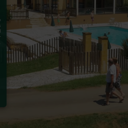
n
s
d
r
e