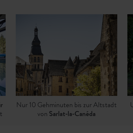
ür
Nur 10 Gehminuten bis zur Altstadt
U
t
von
Sarlat-la-Canéda