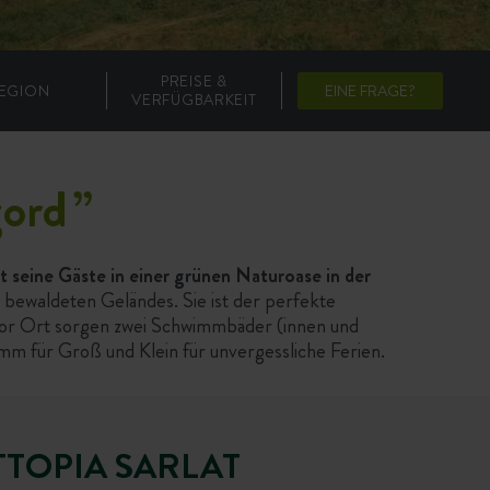
PREISE &
EGION
EINE FRAGE?
VERFÜGBARKEIT
gord
”
 seine Gäste in einer grünen Naturoase in der
s bewaldeten Geländes. Sie ist der perfekte
Vor Ort sorgen zwei Schwimmbäder (innen und
m für Groß und Klein für unvergessliche Ferien.
TTOPIA SARLAT