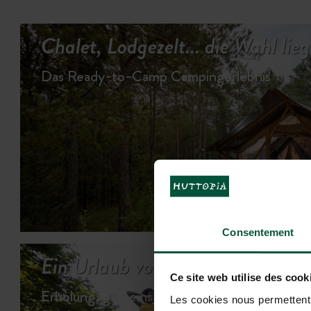
Chalet, Lodgezelt... die Wahl lie
Das Ready-to-Camp Campingerlebnis
UN
Consentement
Ein Urlaub voller Abwechslung...
Ce site web utilise des cook
Erholung, gemeinsame Momente &
Les cookies nous permettent d