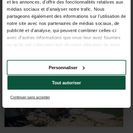
EIN KLEINER
et les annonces, d'offrir des fonctionnalités relatives aux
médias sociaux et d'analyser notre trafic. Nous
VORGESCHMACK AUF IHREN
partageons également des informations sur l'utilisation de
URLAUB IN GORGES DU TARN
notre site avec nos partenaires de médias sociaux, de
publicité et d'analyse, qui peuvent combiner celles-ci
avec d'autres informations que vous leur avez fournies
ou qu'ils ont collectées lors de votre utilisation de leurs
services.
Personnaliser
Tout autoriser
Continuer sans accepter