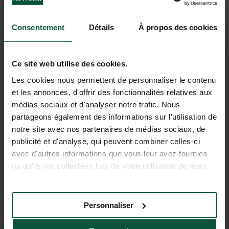
Fahrrad vom Campingplatz aus
Consentement
Détails
À propos des cookies
Ce site web utilise des cookies.
EIN KLEINER
Les cookies nous permettent de personnaliser le contenu
et les annonces, d'offrir des fonctionnalités relatives aux
VORGESCHMACK AUF IHREN
médias sociaux et d'analyser notre trafic. Nous
URLAUB IN RAMBOUILLET
partageons également des informations sur l'utilisation de
notre site avec nos partenaires de médias sociaux, de
publicité et d'analyse, qui peuvent combiner celles-ci
avec d'autres informations que vous leur avez fournies
ou qu'ils ont collectées lors de votre utilisation de leurs
services.
Personnaliser