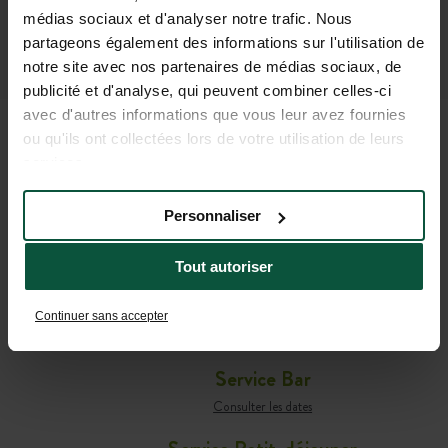
médias sociaux et d'analyser notre trafic. Nous
partageons également des informations sur l'utilisation de
notre site avec nos partenaires de médias sociaux, de
publicité et d'analyse, qui peuvent combiner celles-ci
avec d'autres informations que vous leur avez fournies
ou qu'ils ont collectées lors de votre utilisation de leurs
services.
TOUTES LES INFORMATIONS
UTILES POUR PRÉPARER VOTRE
Personnaliser
SÉJOUR
Tout autoriser
Café-comptoir
Continuer sans accepter
Consulter les dates
Service Bar
Consulter les dates