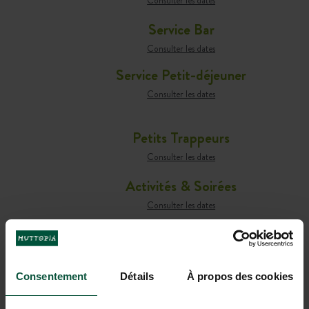
Consulter les dates
Service Bar
Consulter les dates
Service Petit-déjeuner
Consulter les dates
Petits Trappeurs
Consulter les dates
Activités & Soirées
Consulter les dates
3
étoiles
Consentement
Détails
À propos des cookies
2,3
hectares