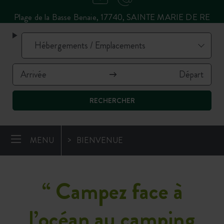
Plage de la Basse Benaie, 17740, SAINTE MARIE DE RE
RECHERCHER
MENU
BIENVENUE
“
Campez face à
l’océan au camping