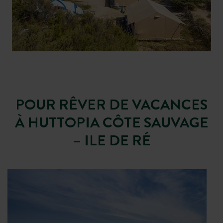
Grenettes
la terrasse
POUR RÊVER DE VACANCES
À HUTTOPIA CÔTE SAUVAGE
– ILE DE RÉ