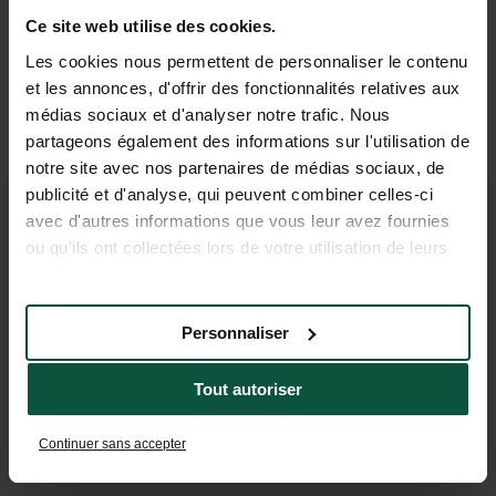
142
Ce site web utilise des cookies.
emplacements sans assainissement dont 16 avec
Les cookies nous permettent de personnaliser le contenu
hébergement toilé
et les annonces, d'offrir des fonctionnalités relatives aux
médias sociaux et d'analyser notre trafic. Nous
Accessible aux personnes
partageons également des informations sur l'utilisation de
à mobilité réduite
notre site avec nos partenaires de médias sociaux, de
publicité et d'analyse, qui peuvent combiner celles-ci
avec d'autres informations que vous leur avez fournies
ou qu'ils ont collectées lors de votre utilisation de leurs
services.
Personnaliser
Station Verte
Tout autoriser
Continuer sans accepter