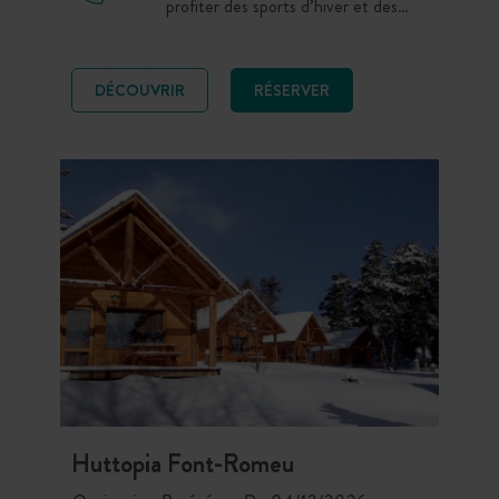
profiter des sports d’hiver et des
joies de la montagne. Dormez dans
un chalet en bois tout confort ou
installez votre camping-car sur l’un
DÉCOUVRIR
RÉSERVER
de nos nombreux emplacements
dédié au Caravaneige tout en
profitant des services du camping.
Huttopia Font-Romeu