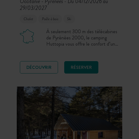
Occitanie - Pyrénées
Du 04/12/2026 au
-
29/03/2027
Chalet
Poêle à bois
Ski
À seulement 300 m des télécabines
de Pyrénées 2000, le camping
Huttopia vous offre le confort d’un
chalet chaleureux au cœur des
paysages enneigés, pour une
expérience hivernale unique. Vivez
DÉCOUVRIR
RÉSERVER
l’hiver autrement à Font-Romeu,
dans les Pyrénées Catalanes : plus
de 3000 heures d’ensoleillement par
an, une altitude de 1800 m et la
magie de la neige.