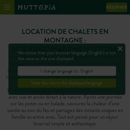
RÉSERVER
LOCATION DE CHALETS EN
MONTAGNE :
NOS 8 DESTINATIONS HUTTOPIA
We notice that your browser language (English) is not
Vivez l’hiver autrement avec la location de chalets à la
the same as the one displayed.
montagne chez Huttopia. Nichés en pleine nature, nos
chalets en bois vous accueillent au coeur des plus belles
I change language to: English
régions enneigées de France et
au plus près des stations
incontournables
.
View the site in the displayed language
Profitez de
chalets privatifs
, confortables et conviviaux,
avec vue et accès direct à la nature. Après une journée
sur les pistes ou en balade, savourez la chaleur d’une
soirée au coin du feu et partagez des instants uniques en
famille ou entre amis. Tout est pensé pour un séjour
hivernal simple et authentique.