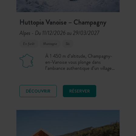
Huttopia Vanoise – Champagny
Alpes
Du 11/12/2026 au 29/03/2027
-
En forêt
Montagne
Ski
À 1 450 m d’altitude, Champagny-
en-Vanoise vous plonge dans
l’ambiance authentique d’un village
savoyard, aux portes du Parc national
de la Vanoise. Ici, la nature
préservée rencontre l’atmosphère
DÉCOUVRIR
RÉSERVER
d’une station familiale. Et pour
rendre l’expérience unique :
rejoignez la station de La Plagne,
skiez sur ses 225 km de pistes
adaptées à tous les niveaux !