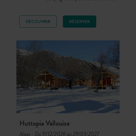
vous attend pour des vacances à la
montagne, au cœur d’une région
d’exception entre sommets alpins,
DÉCOUVRIR
RÉSERVER
villages savoyards et grands espaces.
Randonnées, VTT, farniente au bord
de la nouvelle piscine sont au
programme pour votre séjour en
Savoie… Sur place : piscine chauffée,
service de restauration, activités
pour toute la famille, aire de jeux,
halle de vie… appréciez la beauté de
ce site blotti dans un environnement
privilégié avec les sapins pour voisins.
Huttopia Vallouise
Alpes
Du 11/12/2026 au 29/03/2027
-