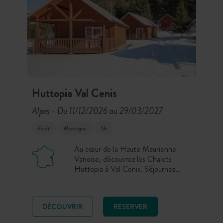
Huttopia Val Cenis
Alpes
Du 11/12/2026 au 29/03/2027
-
Forêt
Montagne
Ski
Au cœur de la Haute Maurienne
Vanoise, découvrez les Chalets
Huttopia à Val Cenis. Séjournez
dans un des chalets tout confort ou
sur l’un de nos emplacements
Caravaneige, et vivez des vacances
DÉCOUVRIR
RÉSERVER
d’hiver uniques entre grands
domaines skiables, panoramas