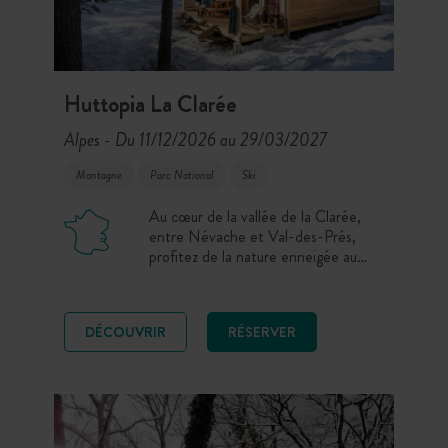
Huttopia La Clarée
Alpes
Du 11/12/2026 au 29/03/2027
-
Montagne
Parc National
Ski
Au cœur de la vallée de la Clarée,
entre Névache et Val-des-Prés,
profitez de la nature enneigée au
pied de votre chalet privatif et
convivial ! Entre les pistes de ski de
fond qui traversent le site, les
DÉCOUVRIR
RÉSERVER
balades en raquettes et la proximité
des domaines de Montgenèvre et
Serre Chevalier, profitez d’un séjour
nature et glisse au cœur d’une vallée
préservée.