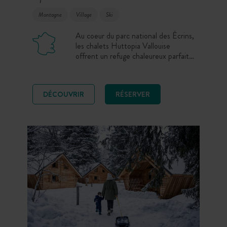
Montagne
Village
Ski
Au coeur du parc national des Écrins,
les chalets Huttopia Vallouise
offrent un refuge chaleureux parfait
pour un séjour nature en montagne
entouré de sommets enneigés, à
proximité des stations de Puy-Saint-
DÉCOUVRIR
RÉSERVER
Vincent et Pelvoux-Vallouise. Après
une journée de ski ou de raquettes,
profitez du confort douillet du chalet
et de l’ambiance du village alpin.