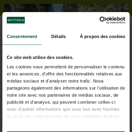
Consentement
Détails
À propos des cookies
Onze services voor een zorgeloos
Ce site web utilise des cookies.
Les cookies nous permettent de personnaliser le contenu
verblijf
et les annonces, d'offrir des fonctionnalités relatives aux
médias sociaux et d'analyser notre trafic. Nous
partageons également des informations sur l'utilisation de
notre site avec nos partenaires de médias sociaux, de
publicité et d'analyse, qui peuvent combiner celles-ci
avec d'autres informations que vous leur avez fournies
ou qu'ils ont collectées lors de votre utilisation de leurs
services.