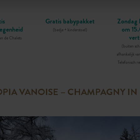
is
Gratis babypakket
Zondag 
egenheid
om 15.
(bedje + kinderstoel)
ver
n de Chalets
(buiten sch
afhankelijk va
Telefonisch re
PIA VANOISE – CHAMPAGNY IN