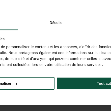
en
Snelle en gemakkelijke toegang tot
Détails
d
het skigebied
La Plagne – Paradiski
,
n
op slechts enkele minuten van de
ies.
gondellift
e personnaliser le contenu et les annonces, d'offrir des fonctio
rafic. Nous partageons également des informations sur l'utilisati
, de publicité et d'analyse, qui peuvent combiner celles-ci avec
BOEK UW VERBLIJF
ils ont collectées lors de votre utilisation de leurs services.
naliser
Tout aut
INFORMATIE OM UW VERBLIJF 