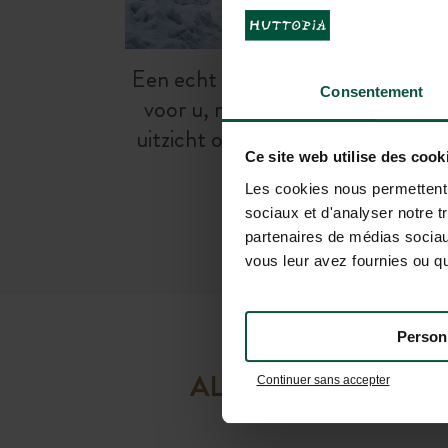
Een echt
privé houten chalet
alle
Consentement
voor u, met een adembenemen
uitzicht op de besneeuwde toppe
Ce site web utilise des cook
van de Savoie
Les cookies nous permettent d
sociaux et d'analyser notre t
partenaires de médias sociaux
vous leur avez fournies ou qu'
Person
ALLE BENODIGDE 
Continuer sans accepter