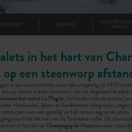
ACTIVITEITEN I
SERVICES
SKISPORT
BERGEN
halets in het hart van Ch
 op een steenworp afstan
gen in een bevoorrechte natuurlijke omgeving op 1.450 met
 zich op slechts enkele kilometers van het skigebied Paradiski m
 minuten het resort La Plagne
, verbonden met de resorts Les
ntie. Houtkachel, lakens en handdoeken inbegrepen, uitgerust
ontworpen voor een gezellig verblijf na een dag op de pistes.
ngspoort tot het hart van de Tarentaise-vallei. Dit charmant
centrum is het dal van
Champagny-le-Haut
een waar natuurli