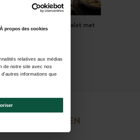
Het comfort
van een chalet met
À propos des cookies
houtkachel
nnalités relatives aux médias
on de notre site avec nos
 d'autres informations que
oriser
VOOR TE BEREIDEN