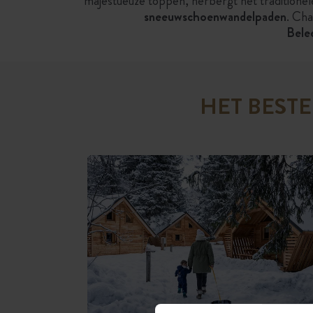
majestueuze toppen, herbergt het tradition
sneeuwschoenwandelpaden
. Cha
Belee
HET BEST