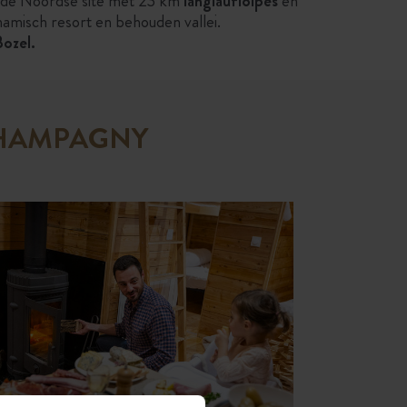
erde Noordse site met 23 km
langlaufloipes
en
misch resort en behouden vallei.
Bozel.
CHAMPAGNY