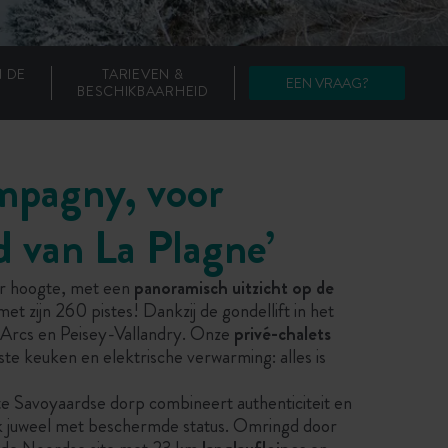
N DE
TARIEVEN &
EEN VRAAG?
BESCHIKBAARHEID
ampagny, voor
d van La Plagne’
er hoogte, met een
panoramisch uitzicht op de
et zijn 260 pistes! Dankzij de gondellift in het
 Arcs en Peisey-Vallandry. Onze
privé-chalets
e keuken en elektrische verwarming: alles is
e Savoyaardse dorp combineert authenticiteit en
jk juweel met beschermde status. Omringd door