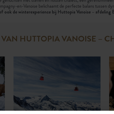
ele gehuchten met stenen en houten chalets, een gerenomme
mpagny-en-Vanoise belichaamt de perfecte balans tussen dyna
f ook de winterexperience bij Huttopia Vanoise – afdeling 
E VAN HUTTOPIA VANOISE – 