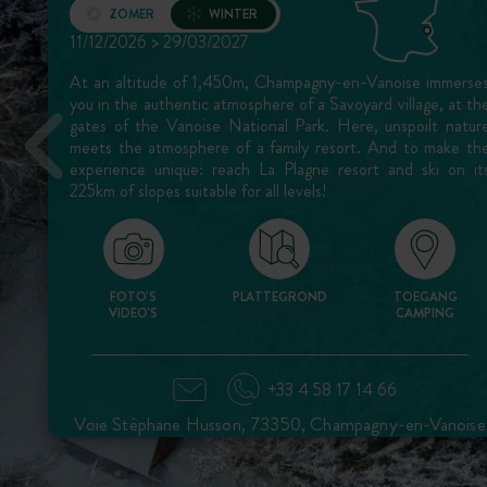
ZOMER
WINTER
Opening
11/12/2026 > 29/03/2027
At an altitude of 1,450m, Champagny-en-Vanoise immerse
you in the authentic atmosphere of a Savoyard village, at th
gates of the Vanoise National Park. Here, unspoilt natur
meets the atmosphere of a family resort. And to make th
experience unique: reach La Plagne resort and ski on it
225km of slopes suitable for all levels!
FOTO'S
PLATTEGROND
TOEGANG
VIDEO'S
CAMPING
+33 4 58 17 14 66
Voie Stéphane Husson, 73350, Champagny-en-Vanoise