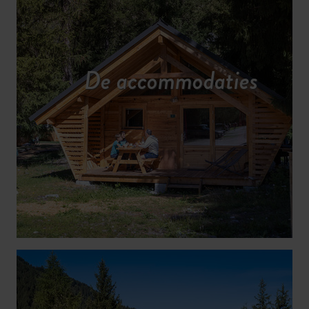
Midden in de natuur overnachten
In de buurt van de vallei van
met comfortabele ready-to-camp-
Champagny-le-Haut, een
beschermd natuurgebied.
tenten.
De accommodaties