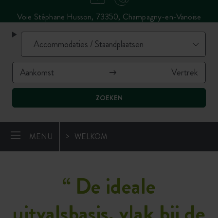
Voie Stéphane Husson, 73350, Champagny-en-Vanoise
ZOEKEN
MENU
WELKOM
“
De ideale
uitvalsbasis, vlak bij de