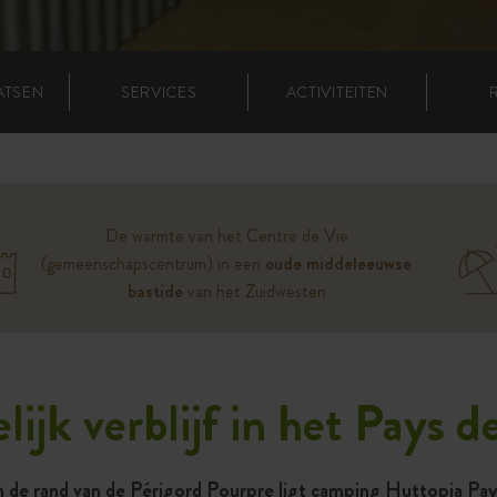
ATSEN
SERVICES
ACTIVITEITEN
De warmte van het Centre de Vie
(gemeenschapscentrum) in een
oude middeleeuwse
bastide
van het Zuidwesten
ijk verblijf in het Pays d
 de rand van de Périgord Pourpre ligt camping Huttopia Pays