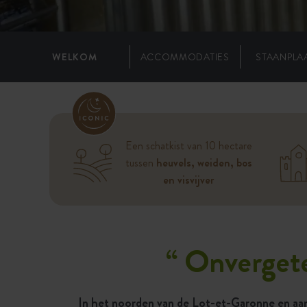
WELKOM
ACCOMMODATIES
STAANPLA
Een schatkist van 10 hectare
tussen
heuvels, weiden, bos
en visvijver
“
Onvergetel
In het noorden van de Lot-et-Garonne en aan