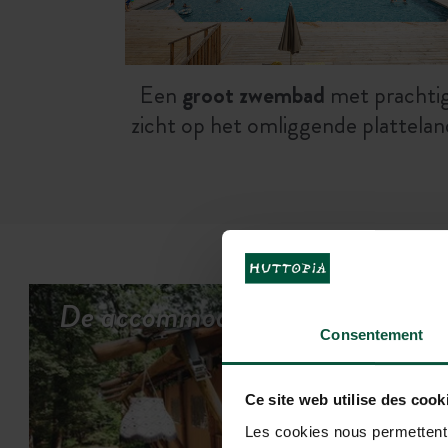
Een
groot zwembad
met prachti
zicht op het omliggende plattelan
De accommodaties bekijken
Consentement
Ce site web utilise des cook
Les cookies nous permettent d