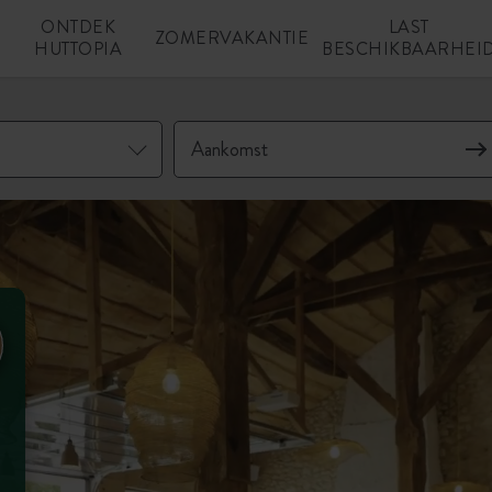
ONTDEK
LAST
N
ZOMERVAKANTIE
HUTTOPIA
BESCHIKBAARHEI