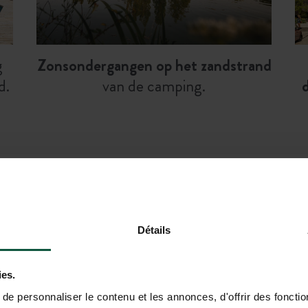
g
Zonsondergangen op het zandstrand
d.
van de camping.
De staanplaats
Détails
ies.
e personnaliser le contenu et les annonces, d'offrir des fonctio