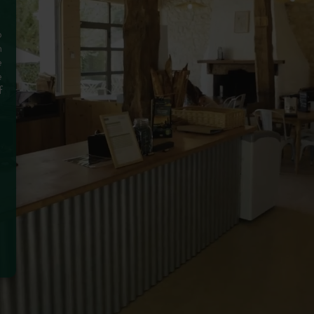
p
n
e
e
f