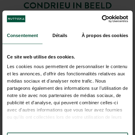
CONDRIEU IN BEELD
Consentement
Détails
À propos des cookies
De
Zwembadcomplex met een
beroemde wijngaarden
op een
Ce site web utilise des cookies.
steenworp afstand: Condrieu, Côte-
verwarmd overdekt zwembad
en een
Les cookies nous permettent de personnaliser le contenu
Rôtie, Saint-Joseph
buitenzwembad
et les annonces, d'offrir des fonctionnalités relatives aux
médias sociaux et d'analyser notre trafic. Nous
partageons également des informations sur l'utilisation de
notre site avec nos partenaires de médias sociaux, de
publicité et d'analyse, qui peuvent combiner celles-ci
avec d'autres informations que vous leur avez fournies
ou qu'ils ont collectées lors de votre utilisation de leurs
services.