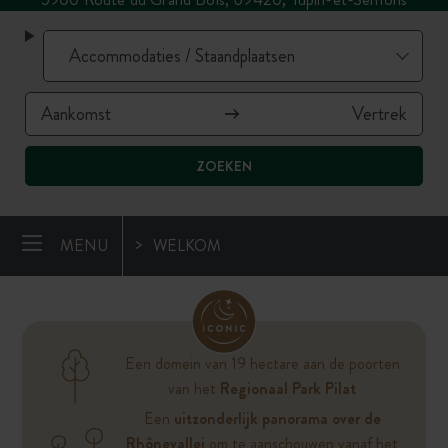
ZOEKEN
MENU
WELKOM
Een domein van 19 hectare aan de poorten
van het
Regionaal Park Pilat
Een
uitzonderlijk panorama over de
Rhônevallei
om te aanschouwen vanaf het