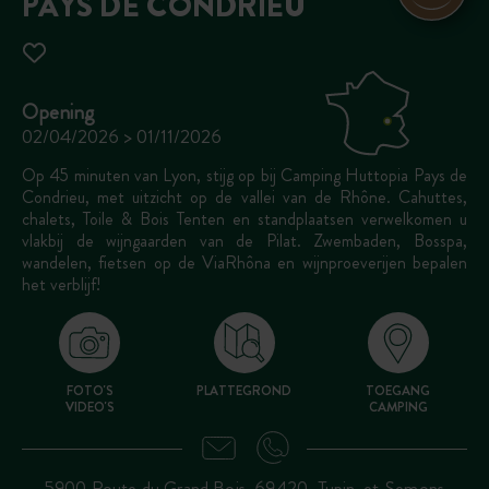
PAYS DE CONDRIEU
Opening
02/04/2026 > 01/11/2026
Op 45 minuten van Lyon, stijg op bij Camping Huttopia Pays de
Condrieu, met uitzicht op de vallei van de Rhône. Cahuttes,
chalets, Toile & Bois Tenten en standplaatsen verwelkomen u
vlakbij de wijngaarden van de Pilat. Zwembaden, Bosspa,
wandelen, fietsen op de ViaRhôna en wijnproeverijen bepalen
het verblijf!
FOTO'S
PLATTEGROND
TOEGANG
VIDEO'S
CAMPING
5900 Route du Grand Bois, 69420, Tupin-et-Semons