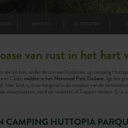
ATSEN
SERVICES
ACTIVITEITEN
 oase van rust in het hart
en zee en bos, onder de zon van Andalusië, op camping Hutto
la en Cádiz,
midden in het Nationaal Park Doñana
, ligt het 
t. Hier kunt u, in uw hangmat in de schaduw van de dennenbom
 de staanplaatsen, rond de roulottes of Trapper-tenten. Er is v
AN CAMPING HUTTOPIA PARQ