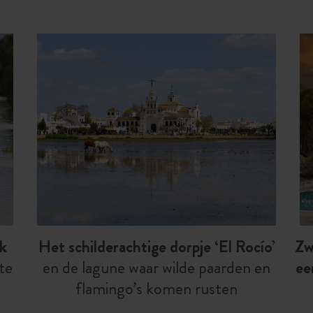
k
Het schilderachtige dorpje ‘El Rocío’
Zw
te
en de lagune waar wilde paarden en
ee
flamingo’s komen rusten