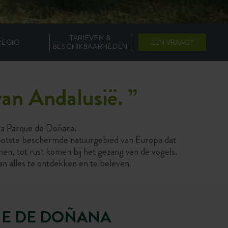
TARIEVEN &
REGIO
EEN VRAAG?
BESCHIKBAARHEDEN
 van Andalusië.
”
pia Parque de Doñana.
grootste beschermde natuurgebied van Europa dat
en, tot rust komen bij het gezang van de vogels.
an alles te ontdekken en te beleven.
UE DE DOÑANA