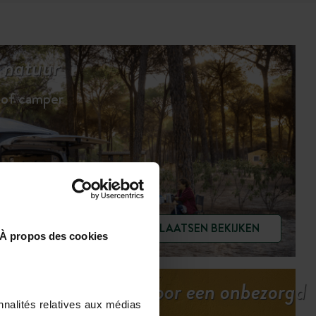
 natuur
 of camper
DE STAANPLAATSEN BEKIJKEN
À propos des cookies
Alle prestaties voor een onbezorgd
nnalités relatives aux médias