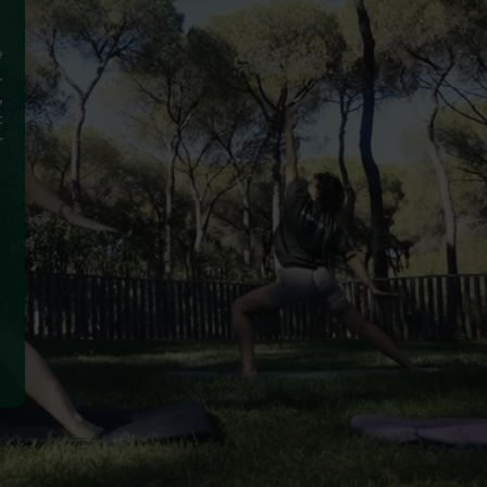
e
.
,
t
r