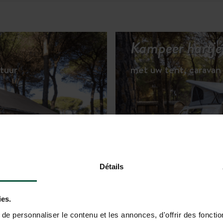
Kampeer hartje
tuur
met uw tent, caravan
MMODATIES BEKIJKEN
Détails
ies.
e personnaliser le contenu et les annonces, d'offrir des fonctio