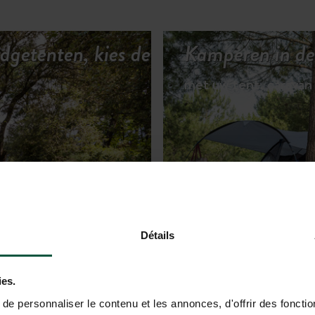
odgetenten, kies de
Kamperen in de
met uw tent, caravan
 HUURACCOMMODATIES
Détails
ies.
e personnaliser le contenu et les annonces, d'offrir des fonctio