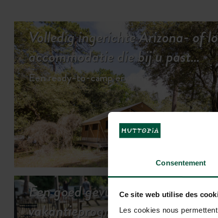
Volledig ingerichte Arizona- of l
accommodatie die bij u past…
Een ready-to-camp ervaring
BEKIJK DE
Consentement
Een goed gevuld
Ce site web utilise des cook
vakantieprogramma
Les cookies nous permettent d