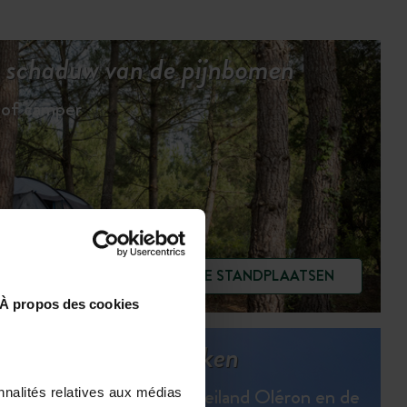
 schaduw van de pijnbomen
 of camper
BEKIJK DE STANDPLAATSEN
À propos des cookies
De regio ontdekken
De wonderen van het eiland Oléron en de
nnalités relatives aux médias