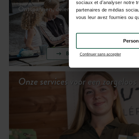
sociaux et d'analyser notre t
Ontspannen, delen & spelen…
partenaires de médias sociaux
vous leur avez fournies ou qu'
Person
BEKIJK DE ACTIVITEITEN
Continuer sans accepter
Onze services voor een zorgeloos v