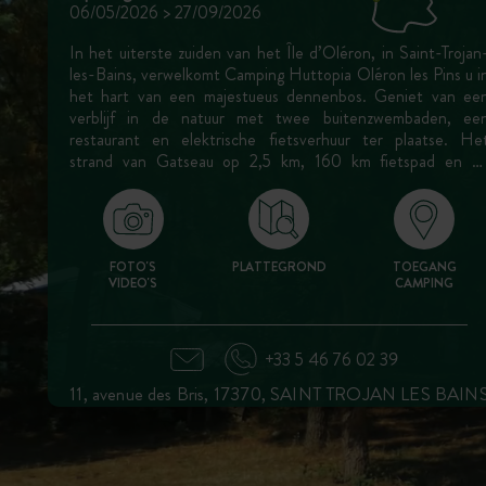
06/05/2026 > 27/09/2026
In het uiterste zuiden van het Île d’Oléron, in Saint-Trojan
les-Bains, verwelkomt Camping Huttopia Oléron les Pins u i
het hart van een majestueus dennenbos. Geniet van ee
verblijf in de natuur met twee buitenzwembaden, ee
restaurant en elektrische fietsverhuur ter plaatse. He
strand van Gatseau op 2,5 km, 160 km fietspad en d
typische dorpjes van het eiland: een ideale camping om he
Île d’Oléron te verkennen tussen oceaan, dennenbos e
authenticiteit.
FOTO'S
PLATTEGROND
TOEGANG
VIDEO'S
CAMPING
+33 5 46 76 02 39
11, avenue des Bris, 17370, SAINT TROJAN LES BAIN