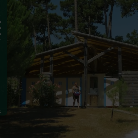
-
n
n
n
t
e
t
n
S