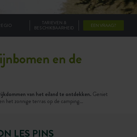
TARIEVEN &
REGIO
EEN VRAAG?
BESCHIKBAARHEID
pijnbomen en de
e rijkdommen van het eiland te ontdekken.
Geniet
en het zonnige terras op de camping…
N LES PINS