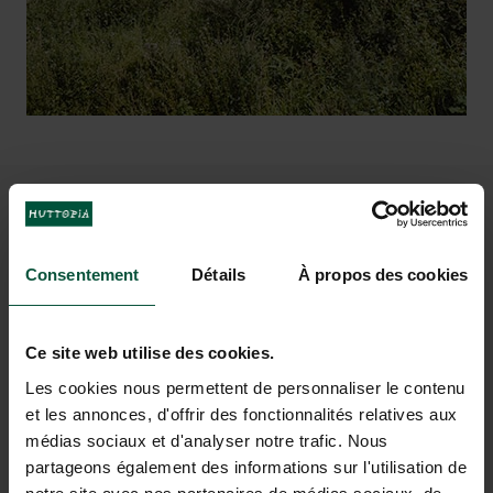
buitenzwembad
uitstapjes langs de Normandische
, weer of geen weer.
kust van Etretat tot Honfleur.
VAKANTIEDROMEN KOMEN
UIT BIJ FALAISES –
Consentement
Détails
À propos des cookies
NORMANDIE
Ce site web utilise des cookies.
Les cookies nous permettent de personnaliser le contenu
et les annonces, d'offrir des fonctionnalités relatives aux
médias sociaux et d'analyser notre trafic. Nous
partageons également des informations sur l'utilisation de