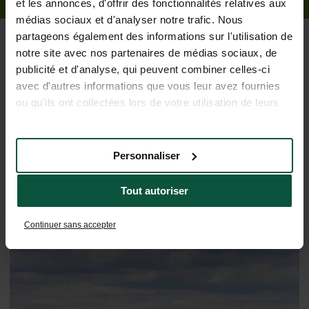
et les annonces, d'offrir des fonctionnalités relatives aux
médias sociaux et d'analyser notre trafic. Nous
partageons également des informations sur l'utilisation de
notre site avec nos partenaires de médias sociaux, de
publicité et d'analyse, qui peuvent combiner celles-ci
avec d'autres informations que vous leur avez fournies
ou qu'ils ont collectées lors de votre utilisation de leurs
Onze services voor een zorgeloos
services.
verblijf
Personnaliser
Tout autoriser
Continuer sans accepter