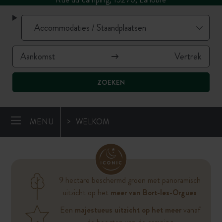
ZOEKEN
MENU
WELKOM
9 hectare beschermd groen met panoramisch
uitzicht op het
meer van Bort-les-Orgues
Een
majestueus uitzicht op het meer
vanaf