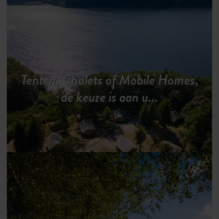
Tenten, Chalets of Mobile Homes,
de keuze is aan u...
Directe toegang tot het meer en
Neem een duik in het
overdekte
de
zwembad
wateractiviteiten
na een wandeling naar
Kasteel Val jusqu’au Château de Val