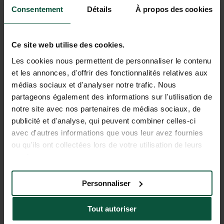
Consentement
Détails
À propos des cookies
Ce site web utilise des cookies.
Les cookies nous permettent de personnaliser le contenu
et les annonces, d'offrir des fonctionnalités relatives aux
médias sociaux et d'analyser notre trafic. Nous
PRAKTISCHE INFORMATIE
partageons également des informations sur l'utilisation de
OM UW VERBLIJF VOOR TE
notre site avec nos partenaires de médias sociaux, de
publicité et d'analyse, qui peuvent combiner celles-ci
BEREIDEN
avec d'autres informations que vous leur avez fournies
ou qu'ils ont collectées lors de votre utilisation de leurs
services.
Ontbijt
Bekijk data
Personnaliser
Bar
Bekijk data
Tout autoriser