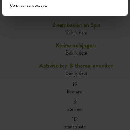
Café-comptoir
Continuer sans accepter
Bekijk data
Zwembaden en Spa
Bekijk data
Kleine pelsjagers
Bekijk data
Activiteiten & thema-avonden
Bekijk data
19
hectare
3
sterren
112
standplaats