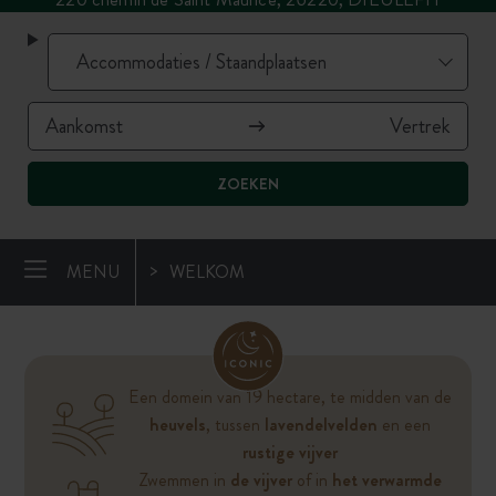
ZOEKEN
MENU
WELKOM
Een domein van 19 hectare, te midden van de
heuvels
, tussen
lavendelvelden
en een
rustige vijver
Zwemmen in
de vijver
of in
het verwarmde