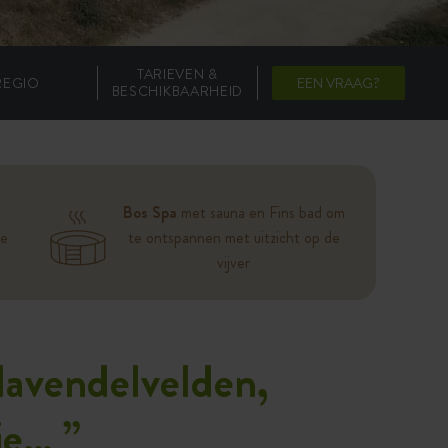
TARIEVEN &
REGIO
EEN VRAAG?
BESCHIKBAARHEID
Bos Spa
met sauna en Fins bad om
de
te ontspannen met uitzicht op de
vijver
lavendelvelden,
tje…
”