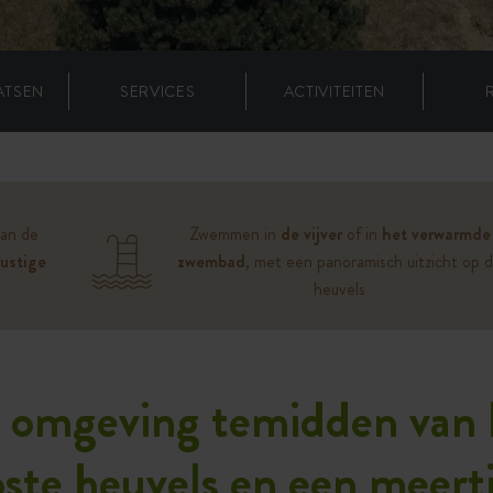
ATSEN
SERVICES
ACTIVITEITEN
van de
Zwemmen in
de vijver
of in
het verwarmde
rustige
zwembad
, met een panoramisch uitzicht op 
heuvels
e omgeving temidden van 
ste heuvels en een meer