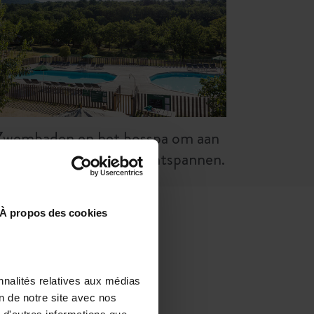
Zwembaden en het bosspa om aan
et einde van de dag te ontspannen.
À propos des cookies
N BEELD
nnalités relatives aux médias
on de notre site avec nos