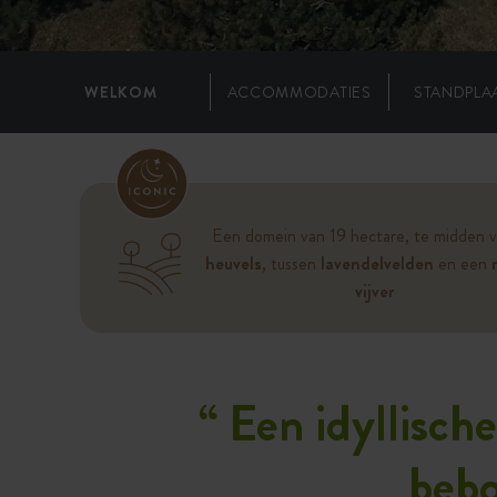
WELKOM
ACCOMMODATIES
STANDPLA
Een domein van 19 hectare, te midden 
heuvels
, tussen
lavendelvelden
en een
vijver
“
Een idyllisch
bebo