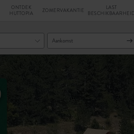
ONTDEK
LAST
N
ZOMERVAKANTIE
HUTTOPIA
BESCHIKBAARHEI