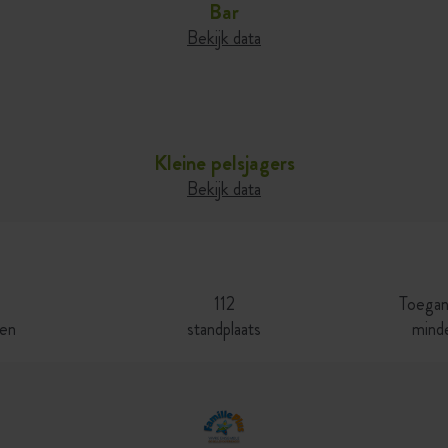
Bar
Bekijk data
Kleine pelsjagers
Bekijk data
112
Toegank
ren
standplaats
minde