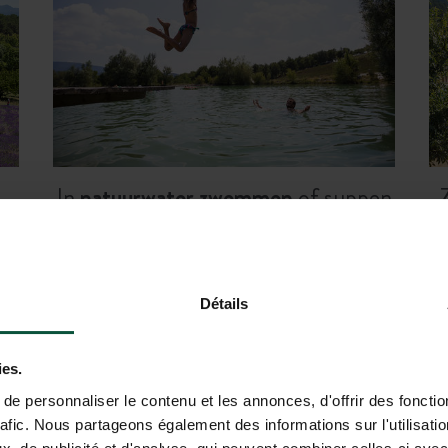
In
natuurwater zwemmen
of suppen
op het meer.
h
Détails
BLIJF IN HUTTOPIA DIEULEFIT I
ies.
e personnaliser le contenu et les annonces, d'offrir des fonctio
rafic. Nous partageons également des informations sur l'utilisati