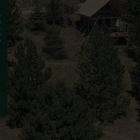
e
u
s
o
a
n