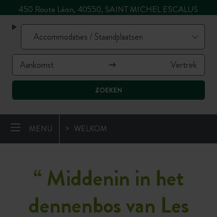
450 Route Léon, 40550, SAINT MICHEL ESCALUS
ZOEKEN
MENU
WELKOM
“
Middenin in het
dennenbos van Les