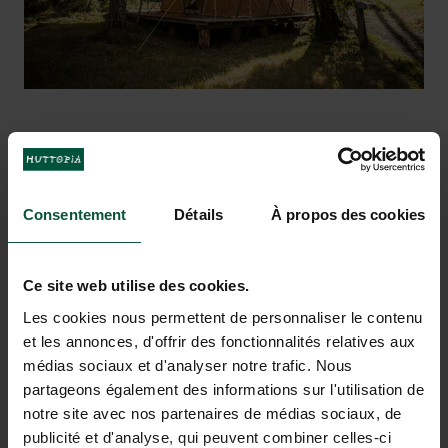
Atlantische Oceaan ligt op slechts 15
fijne fietstocht door het bos van Les
km van de camping!
Landes
VAKANTIEDROMEN KOMEN
Consentement
Détails
À propos des cookies
UIT BIJ LANDES SUD
Ce site web utilise des cookies.
Les cookies nous permettent de personnaliser le contenu
et les annonces, d'offrir des fonctionnalités relatives aux
médias sociaux et d'analyser notre trafic. Nous
partageons également des informations sur l'utilisation de
notre site avec nos partenaires de médias sociaux, de
publicité et d'analyse, qui peuvent combiner celles-ci