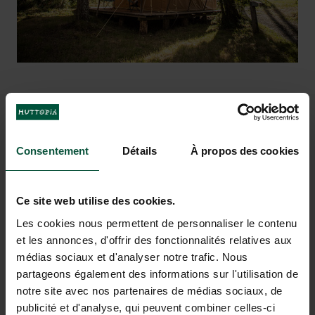
Atlantische Oceaan ligt op slechts 15
fijne fietstocht door het bos van Les
km van de camping!
Landes
VAKANTIEDROMEN KOMEN
Consentement
Détails
À propos des cookies
UIT BIJ LANDES SUD
Ce site web utilise des cookies.
Les cookies nous permettent de personnaliser le contenu
et les annonces, d'offrir des fonctionnalités relatives aux
médias sociaux et d'analyser notre trafic. Nous
partageons également des informations sur l'utilisation de
notre site avec nos partenaires de médias sociaux, de
publicité et d'analyse, qui peuvent combiner celles-ci