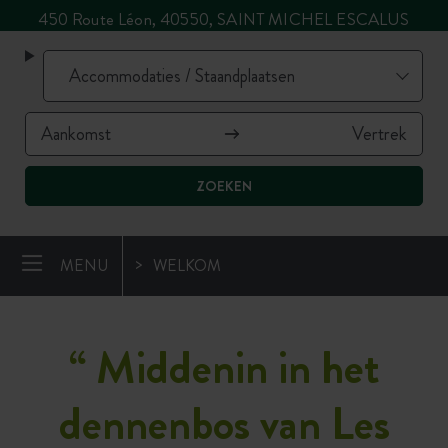
450 Route Léon, 40550, SAINT MICHEL ESCALUS
ZOEKEN
MENU
WELKOM
“
Middenin in het
dennenbos van Les