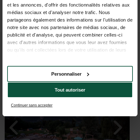
et les annonces, d'offrir des fonctionnalités relatives aux
médias sociaux et d'analyser notre trafic. Nous
partageons également des informations sur l'utilisation de
notre site avec nos partenaires de médias sociaux, de
publicité et d'analyse, qui peuvent combiner celles-ci
avec d'autres informations que vous leur avez fournies
VAKANTIEDROMEN KOMEN
ou qu'ils ont collectées lors de votre utilisation de leurs
services.
UIT BIJ LAC D’AIGUEBELETTE
Personnaliser
Tout autoriser
Continuer sans accepter