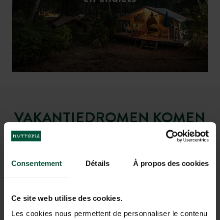
Ontdek de pittoreske
Mooie
mountainbike- en
provençaalse
dorpjes
wandeltochten door het
en de
Camargue
in de nabije
regionale
omgeving van de camping
natuurpark Alpilles
VAKANTIEDROMEN KOMEN
UIT BIJ FONTVIEILLE
Consentement
Détails
À propos des cookies
Ce site web utilise des cookies.
Les cookies nous permettent de personnaliser le contenu