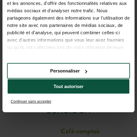
et les annonces, d'offrir des fonctionnalités relatives aux
médias sociaux et d'analyser notre trafic. Nous
partageons également des informations sur l'utilisation de
notre site avec nos partenaires de médias sociaux, de
publicité et d'analyse, qui peuvent combiner celles-ci
avec d'autres informations que vous leur avez fournies
ou qu'ils ont collectées lors de votre utilisation de leurs
services.
Personnaliser
PRAKTISCHE INFORMATIE
Tout autoriser
OM UW VERBLIJF VOOR TE
Continuer sans accepter
BEREIDEN
Café-comptoir