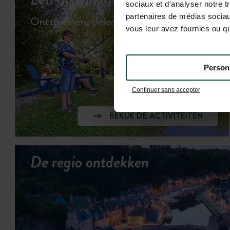
sociaux et d'analyser notre t
partenaires de médias sociaux
Ontspannen, delen & spelen…
vous leur avez fournies ou qu'
Person
Continuer sans accepter
BEKIJK DE ACTIVITEITEN
De regio ontdekken