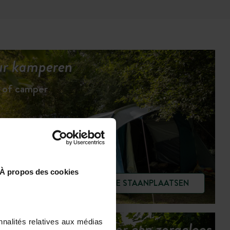
uur kamperen
n of camper
À propos des cookies
BEKIJK DE STAANPLAATSEN
nnalités relatives aux médias
Onze services voor een zorgeloos