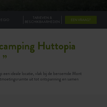
TARIEVEN &
REGIO
EEN VRAAG?
BESCHIKBAARHEDEN
p camping Huttopia
l
”
p een ideale locatie, vlak bij de beroemde Mont
tmoetingsruimte uit tot ontspanning en samen