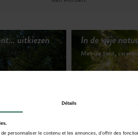
t... uitkiezen
In de vrije nat
Met uw tent, carava
Détails
 HUURACCOMMODATIES
ies.
e personnaliser le contenu et les annonces, d'offrir des fonctio