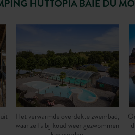
MPING HUTTOPIA BAIE DU MO
uit
Het verwarmde overdekte zwembad,
O
waar zelfs bij koud weer gezwommen
d
kan worden.