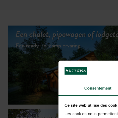
Een chalet, pipowagen of lodgeten
Een ready-to-camp ervaring
Consentement
BEKIJK DE
Ce site web utilise des cook
Les cookies nous permettent d
Een rijk vakantieprogramma…