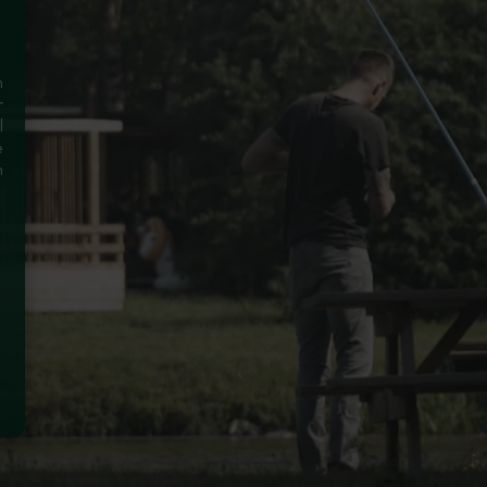
n
r
l
e
n