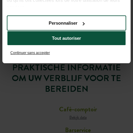
ou qu'ils ont collectées lors de votre utilisation de leurs
services.
Personnaliser
Tout autoriser
Continuer sans accepter
PRAKTISCHE INFORMATIE
OM UW VERBLIJF VOOR TE
BEREIDEN
Café-comptoir
Bekijk data
Barservice