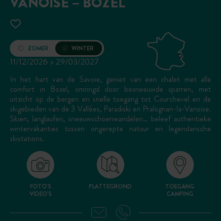
VANOISE – BOZEL
Opening
ZOMER
WINTER
11/12/2026 > 29/03/2027
In het hart van de Savoie, geniet van een chalet met alle
comfort in Bozel, omringd door besneeuwde sparren, met
uitzicht op de bergen en snelle toegang tot Courchevel en de
skigebieden van de 3 Vallées, Paradiski en Pralognan-la-Vanoise.
Skiën, langlaufen, sneeuwschoenwandelen… beleef authentieke
wintervakanties tussen ongerepte natuur en legendarische
skistations.
FOTO'S
PLATTEGROND
TOEGANG
VIDEO'S
CAMPING