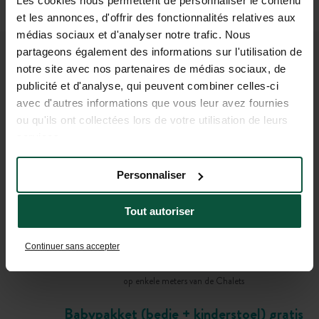
Les cookies nous permettent de personnaliser le contenu
et les annonces, d'offrir des fonctionnalités relatives aux
médias sociaux et d'analyser notre trafic. Nous
partageons également des informations sur l'utilisation de
PRAKTISCHE INFORMATIE
notre site avec nos partenaires de médias sociaux, de
publicité et d'analyse, qui peuvent combiner celles-ci
OM UW VERBLIJF VOOR TE
avec d'autres informations que vous leur avez fournies
BEREIDEN
ou qu'ils ont collectées lors de votre utilisation de leurs
services.
Lakens en handdoeken
Personnaliser
(inbegrepen bij het comforttarief)
Tout autoriser
Brood en boodschappen bestellen
tijdens de opening van de receptie
Continuer sans accepter
Gratis parkeerplaatsen
op enkele meters van de Chalets
Babypakket (bedje + kinderstoel) gratis