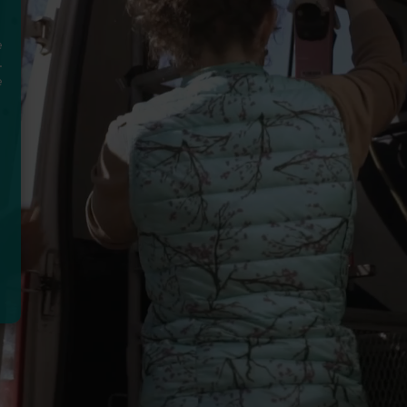
e
.
e