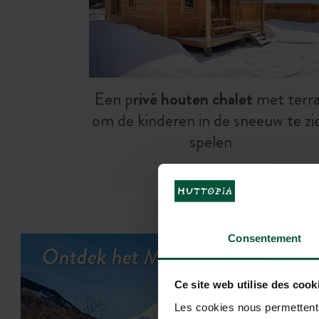
Een p
rivé houten chalet
met terr
om de kinderen in de sneeuw te zi
spelen
Consentement
Ontdek het Montana Chalet
Ce site web utilise des cook
Les cookies nous permettent d