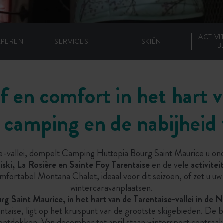
ACTIVI
MPEREN
SERVICES
SKIËN
B
f en comfort in het hart 
 camping en de nabijheid 
ise-vallei, dompelt Camping Huttopia Bourg Saint Maurice u ond
ski, La Rosière en Sainte Foy Tarentaise
en de vele
activite
comfortabel Montana Chalet, ideaal voor dit seizoen, of zet u 
wintercaravanplaatsen.
g Saint Maurice, in het hart van de Tarentaise-vallei in de 
aise, ligt op het kruispunt van de grootste skigebieden. De b
e ontdekken. Van december tot april staan wintersport centraa