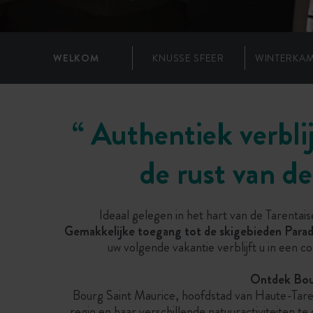
WELKOM
KNUSSE SFEER
WINTERKA
“
Authentiek verblij
de rust van de
Ideaal gelegen in het hart van de Tarenta
Gemakkelijke toegang tot de skigebieden Paradi
uw volgende vakantie verblijft u in een 
Ontdek Bour
Bourg Saint Maurice, hoofdstad van Haute-Tarent
regio en haar verschillende natuuractiviteiten t