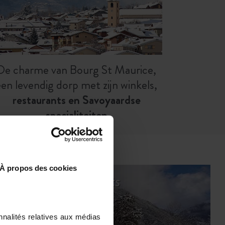
De charme van Bourg St Maurice,
een levendig dorp met zijn winkels,
restaurants en Savoyaardse
specialiteiten
À propos des cookies
 winterkampeerplaats
nnalités relatives aux médias