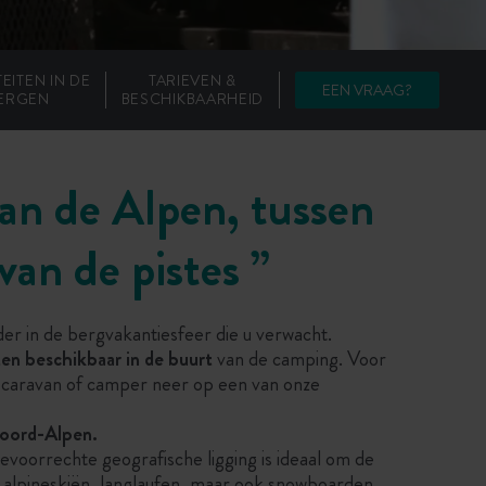
TEITEN IN DE
TARIEVEN &
EEN VRAAG?
ERGEN
BESCHIKBAARHEID
van de Alpen, tussen
van de pistes ”
er in de bergvakantiesfeer die u verwacht.
iten beschikbaar in de buurt
van de camping. Voor
uw caravan of camper neer op een van onze
Noord-Alpen.
evoorrechte geografische ligging is ideaal om de
l: alpineskiën, langlaufen, maar ook snowboarden,