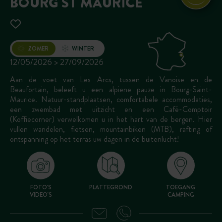
BOURG ST MAURICE
Opening
ZOMER
WINTER
12/05/2026 > 27/09/2026
Aan de voet van Les Arcs, tussen de Vanoise en de
Beaufortain, beleeft u een alpiene pauze in Bourg-Saint-
Maurice. Natuur-standplaatsen, comfortabele accommodaties,
een zwembad met uitzicht en een Café-Comptoir
(Koffiecorner) verwelkomen u in het hart van de bergen. Hier
vullen wandelen, fietsen, mountainbiken (MTB), rafting of
ontspanning op het terras uw dagen in de buitenlucht!
FOTO'S
PLATTEGROND
TOEGANG
VIDEO'S
CAMPING