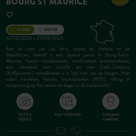
BOURG ST MAURICE
Opening
ZOMER
WINTER
12/05/2026 > 27/09/2026
Aan de voet van Les Arcs, tussen de Vanoise en de
Beaufortain, beleeft u een alpiene pauze in Bourg-Saint-
Maurice. Natuur-standplaatsen, comfortabele accommodaties,
een zwembad met uitzicht en een Café-Comptoir
(Koffiecorner) verwelkomen u in het hart van de bergen. Hier
vullen wandelen, fietsen, mountainbiken (MTB), rafting of
ontspanning op het terras uw dagen in de buitenlucht!
FOTO'S
PLATTEGROND
TOEGANG
VIDEO'S
CAMPING