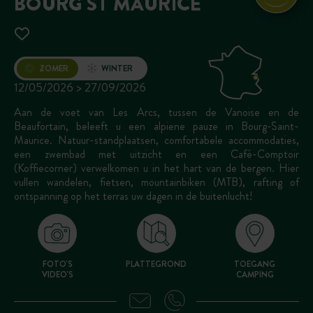
BOURG ST MAURICE
Opening
ZOMER
WINTER
12/05/2026 > 27/09/2026
Aan de voet van Les Arcs, tussen de Vanoise en de
Beaufortain, beleeft u een alpiene pauze in Bourg-Saint-
Maurice. Natuur-standplaatsen, comfortabele accommodaties,
een zwembad met uitzicht en een Café-Comptoir
(Koffiecorner) verwelkomen u in het hart van de bergen. Hier
vullen wandelen, fietsen, mountainbiken (MTB), rafting of
ontspanning op het terras uw dagen in de buitenlucht!
FOTO'S
PLATTEGROND
TOEGANG
VIDEO'S
CAMPING