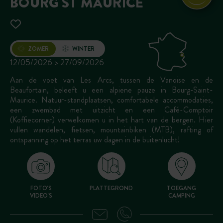
BOURG ST MAURICE
Opening
ZOMER
WINTER
12/05/2026 > 27/09/2026
Aan de voet van Les Arcs, tussen de Vanoise en de
Beaufortain, beleeft u een alpiene pauze in Bourg-Saint-
Maurice. Natuur-standplaatsen, comfortabele accommodaties,
een zwembad met uitzicht en een Café-Comptoir
(Koffiecorner) verwelkomen u in het hart van de bergen. Hier
vullen wandelen, fietsen, mountainbiken (MTB), rafting of
ontspanning op het terras uw dagen in de buitenlucht!
FOTO'S
PLATTEGROND
TOEGANG
VIDEO'S
CAMPING