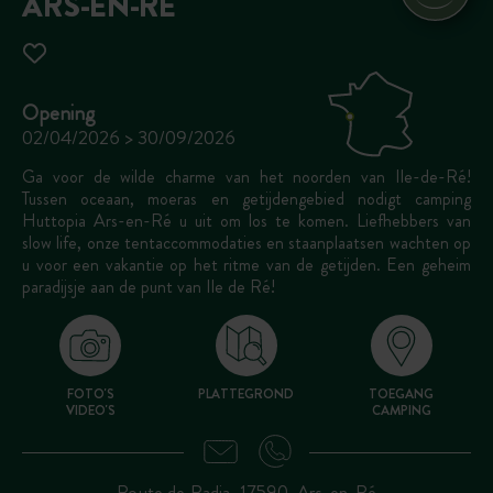
ARS-EN-RÉ
Opening
02/04/2026 > 30/09/2026
Ga voor de wilde charme van het noorden van Ile-de-Ré!
Tussen oceaan, moeras en getijdengebied nodigt camping
Huttopia Ars-en-Ré u uit om los te komen. Liefhebbers van
slow life, onze tentaccommodaties en staanplaatsen wachten op
u voor een vakantie op het ritme van de getijden. Een geheim
paradijsje aan de punt van Ile de Ré!
FOTO'S
PLATTEGROND
TOEGANG
VIDEO'S
CAMPING
Route de Radia, 17590, Ars-en-Ré