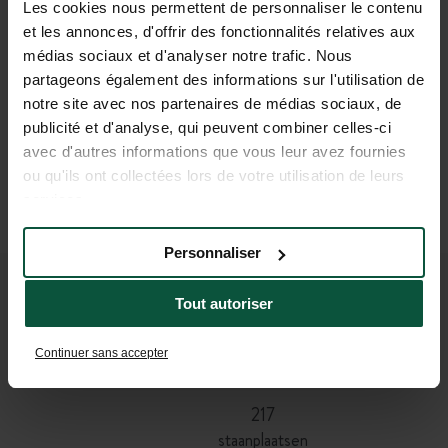
Les cookies nous permettent de personnaliser le contenu
Bekijk data
et les annonces, d'offrir des fonctionnalités relatives aux
médias sociaux et d'analyser notre trafic. Nous
Ontbijtservice
partageons également des informations sur l'utilisation de
Bekijk data
notre site avec nos partenaires de médias sociaux, de
Kleine Trappers
publicité et d'analyse, qui peuvent combiner celles-ci
avec d'autres informations que vous leur avez fournies
Bekijk data
ou qu'ils ont collectées lors de votre utilisation de leurs
Activiteiten & thema-avonden
services.
Bekijk data
Personnaliser
3
sterren
Tout autoriser
5,5
Continuer sans accepter
hectare
217
staanplaatsen