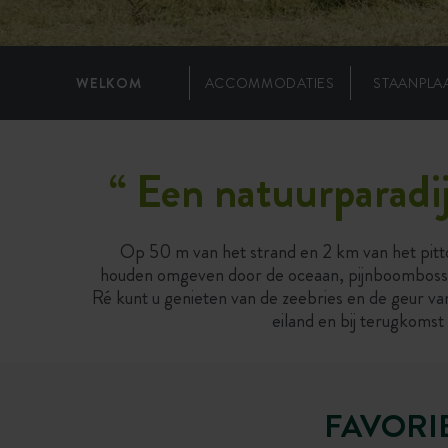
WELKOM
ACCOMMODATIES
STAANPLA
“
Een natuurparadij
Op 50 m van het strand en 2 km van het pitt
houden omgeven door de oceaan, pijnboombossen,
Ré kunt u genieten van de zeebries en de geur van
eiland en bij terugkoms
FAVORI