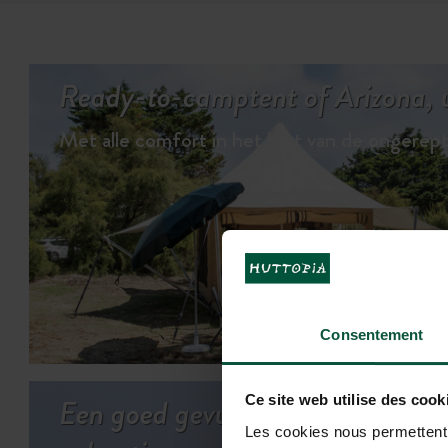
Ready-to-camptent of Arizona, u
Met alle comfort in het hart van de ongerep
BEKIJK DE
Consentement
Een goed gevuld
Ce site web utilise des cook
Les cookies nous permettent d