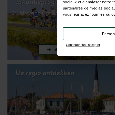
vakantieprogramma…
sociaux et d'analyser notre t
partenaires de médias sociaux
Ontspannen, delen & spelen…
vous leur avez fournies ou qu'
Person
Continuer sans accepter
BEKIJK DE ACTIVITEITEN
De regio ontdekken