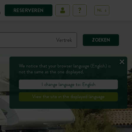
RESERVEREN
NL
D
ZOEKEN
We notice that your browser language (English) is
not the same as the one displayed.
I change language to: English
View the site in the displayed language