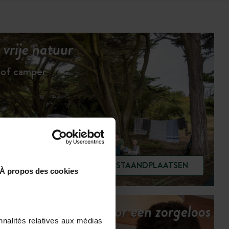
vrije natuur
 of camper
BEKIJK DE STAANDPLAATSEN
À propos des cookies
Onze services voor een zorgeloos
nnalités relatives aux médias