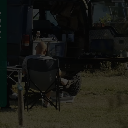
!
g
n
n
n