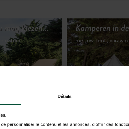
 mag kiezen...
Kamperen in de 
te natuur
met uw tent, caravan
 HUURACCOMMODATIES
Détails
ies.
e personnaliser le contenu et les annonces, d'offrir des fonctio