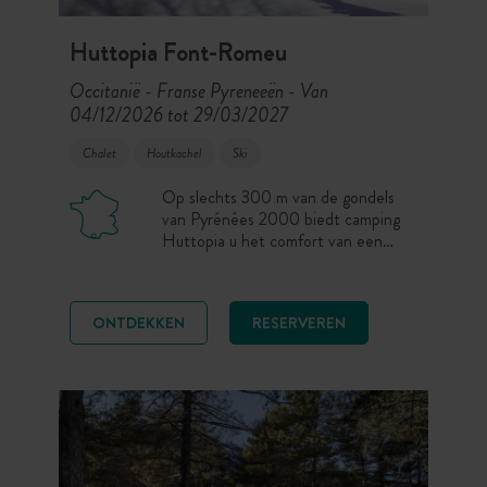
Huttopia Font-Romeu
Occitanië - Franse Pyreneeën
Van
-
04/12/2026 tot 29/03/2027
Chalet
Houtkachel
Ski
Op slechts 300 m van de gondels
van Pyrénées 2000 biedt camping
Huttopia u het comfort van een
gezellig chalet in het hart van
besneeuwde landschappen, voor een
unieke winterervaring. Beleef de
ONTDEKKEN
RESERVEREN
winter anders in Font-Romeu, in de
Catalaanse Pyreneeën: meer dan
3000 uren zonneschijn per jaar, een
hoogte van 1800 m en de magie van
de sneeuw.