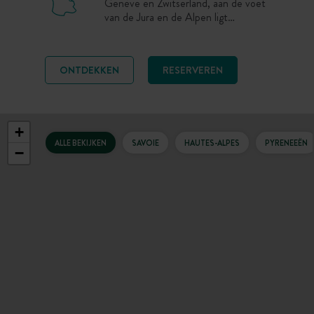
Genève en Zwitserland, aan de voet
van de Jura en de Alpen ligt
Divonne, een authentieke
bestemming voor een
wintervakantie, om te skiën, te
ONTDEKKEN
RESERVEREN
wandelen…
+
ALLE BEKIJKEN
SAVOIE
HAUTES-ALPES
PYRENEEËN
−