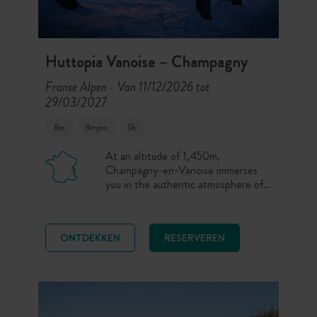
Huttopia Vanoise – Champagny
Franse Alpen
Van 11/12/2026 tot
-
29/03/2027
Bos
Bergen
Ski
At an altitude of 1,450m,
Champagny-en-Vanoise immerses
you in the authentic atmosphere of a
Savoyard village, at the gates of the
Vanoise National Park. Here,
unspoilt nature meets the
ONTDEKKEN
RESERVEREN
atmosphere of a family resort. And
to make the experience unique:
reach La Plagne resort and ski on its
225km of slopes suitable for all
levels!