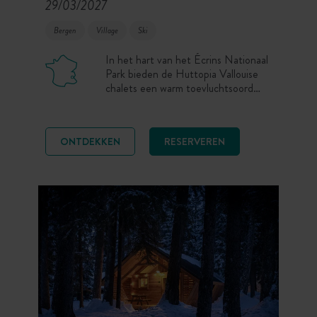
29/03/2027
Bergen
Village
Ski
In het hart van het Écrins Nationaal
Park bieden de Huttopia Vallouise
chalets een warm toevluchtsoord
perfect voor een natuurverblijf in de
bergen, omgeven door besneeuwde
toppen, dicht bij de resorts van Puy-
ONTDEKKEN
RESERVEREN
Saint-Vincent en Pelvoux-Vallouise.
Na een dag skiën of
sneeuwschoenwandelen, geniet van
het gezellige comfort van het chalet
en de sfeer van het alpine dorp.