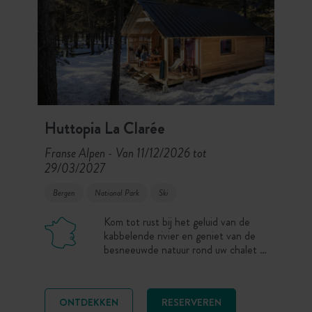
Huttopia La Clarée
Franse Alpen
Van 11/12/2026 tot
-
29/03/2027
Bergen
National Park
Ski
Kom tot rust bij het geluid van de
kabbelende rivier en geniet van de
besneeuwde natuur rond uw chalet in
het hart van de beschermde vallei
van de Clarée. Vanuit uw chalet
heeft u zelfs toegang tot de
ONTDEKKEN
RESERVEREN
langlaufloipes.