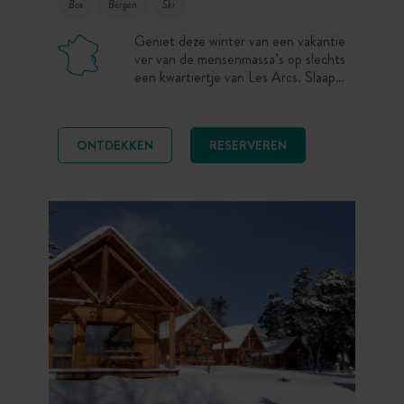
Bos
Bergen
Ski
Geniet deze winter van een vakantie
ver van de mensenmassa’s op slechts
een kwartiertje van Les Arcs. Slaap
in een comfortabel houten chalet
aan de voet van de bergen, of ga
lekker sneeuwkamperen.
ONTDEKKEN
RESERVEREN