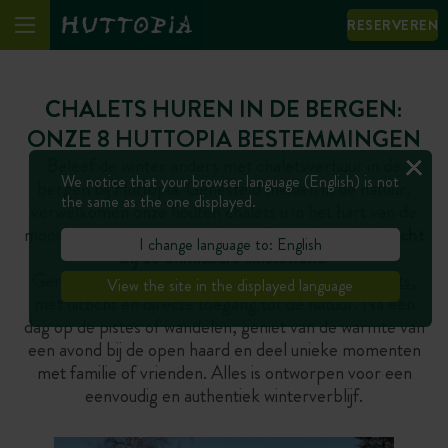
RESERVEREN
CHALETS HUREN IN DE BERGEN:
ONZE 8 HUTTOPIA BESTEMMINGEN
Beleef de winter anders met chaletsverhuur in de
We notice that your browser language (English) is not
bergen bij Huttopia. Genesteld midden in de natuur,
the same as the one displayed.
verwelkomen onze houten chalets u in het hart van de
mooiste besneeuwde regio’s van Frankrijk en
heel dicht
I change language to: English
bij de onmisbare skistations
.
Geniet van
privé-, comfortabele en gezellige chalets
,
View the site in the displayed language
met uitzicht en directe toegang tot de natuur. Na een
dag op de pistes of wandelen, geniet van de warmte van
een avond bij de open haard en deel unieke momenten
met familie of vrienden. Alles is ontworpen voor een
eenvoudig en authentiek winterverblijf.