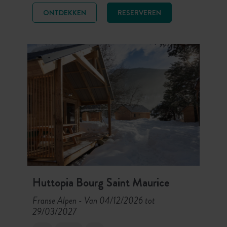
beleef een unieke wintervakantie
ONTDEKKEN
RESERVEREN
tussen uitgestrekte skigebieden,
besneeuwde panorama’s en nordic
activiteiten aan de voet van het
Nationaal Park Vanoise, ver weg van
de drukte.
Huttopia Bourg Saint Maurice
Franse Alpen
Van 04/12/2026 tot
-
29/03/2027