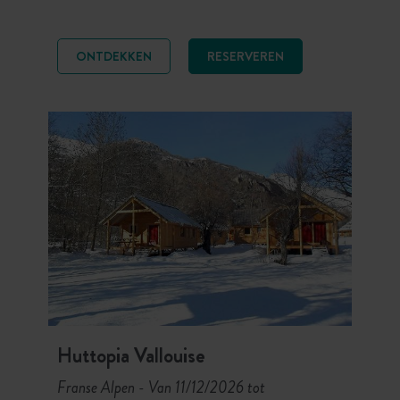
met uitzicht op de bergen en snelle
toegang tot Courchevel en de
skigebieden van de 3 Vallées,
ONTDEKKEN
RESERVEREN
Paradiski en Pralognan-la-Vanoise.
Skiën, langlaufen,
sneeuwschoenwandelen… beleef
authentieke wintervakanties tussen
ongerepte natuur en legendarische
skistations.
Huttopia Vallouise
Franse Alpen
Van 11/12/2026 tot
-