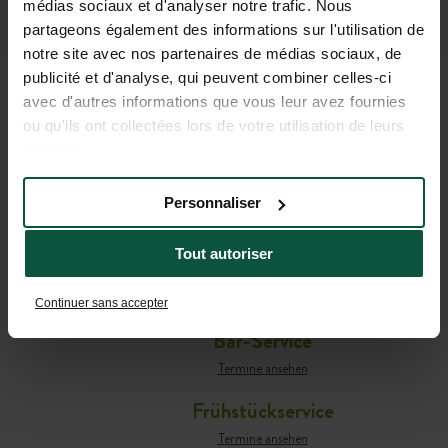
médias sociaux et d'analyser notre trafic. Nous
partageons également des informations sur l'utilisation de
notre site avec nos partenaires de médias sociaux, de
publicité et d'analyse, qui peuvent combiner celles-ci
avec d'autres informations que vous leur avez fournies
PRAKTISCHE
ou qu'ils ont collectées lors de votre utilisation de leurs
services.
INFORMATIONEN FÜR IHRE
AUFENTHALTSPLANUNG
Personnaliser
Tout autoriser
Café-comptoir
Termine ansehen
Continuer sans accepter
Bar-Service
Termine ansehen
Frühstückservice
Termine ansehen