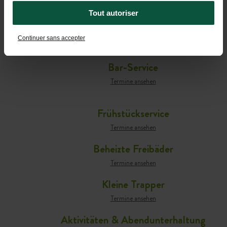
Tout autoriser
Café-comptoir
Continuer sans accepter
Termine ansehen
Bar-Service
Termine ansehen
Frühstückservice
Termine ansehen
Beheizte Freibäder
Termine ansehen
Kleine Trapper
Termine ansehen
Aktivitäten & Abendunterhaltung