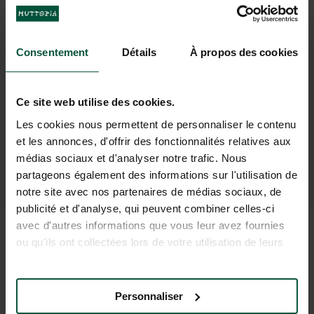
Consentement
Détails
À propos des cookies
Ce site web utilise des cookies.
Les cookies nous permettent de personnaliser le contenu
et les annonces, d'offrir des fonctionnalités relatives aux
médias sociaux et d'analyser notre trafic. Nous
partageons également des informations sur l'utilisation de
notre site avec nos partenaires de médias sociaux, de
publicité et d'analyse, qui peuvent combiner celles-ci
avec d'autres informations que vous leur avez fournies
ou qu'ils ont collectées lors de votre utilisation de leurs
PRAKTISCHE
services.
INFORMATIONEN FÜR IHRE
Personnaliser
AUFENTHALTSPLANUNG