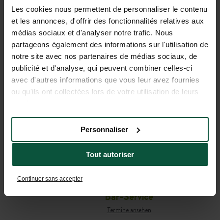
Les cookies nous permettent de personnaliser le contenu
et les annonces, d'offrir des fonctionnalités relatives aux
médias sociaux et d'analyser notre trafic. Nous
partageons également des informations sur l'utilisation de
notre site avec nos partenaires de médias sociaux, de
publicité et d'analyse, qui peuvent combiner celles-ci
avec d'autres informations que vous leur avez fournies
PRAKTISCHE
ou qu'ils ont collectées lors de votre utilisation de leurs
services.
INFORMATIONEN FÜR IHRE
AUFENTHALTSPLANUNG
Personnaliser
Tout autoriser
Café-comptoir
Termine ansehen
Continuer sans accepter
Bar-Service
Termine ansehen