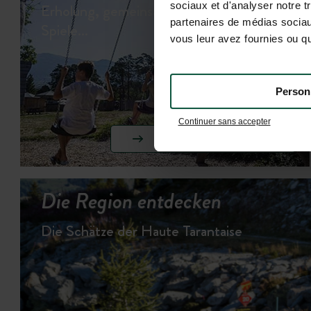
sociaux et d'analyser notre t
Erholung, gemeinsame Momente &
partenaires de médias sociaux
Spiele…
vous leur avez fournies ou qu'
Person
Continuer sans accepter
AKTIVITÄTEN ANSEHEN
Die Region entdecken
Die Schätze der Haute Tarantaise