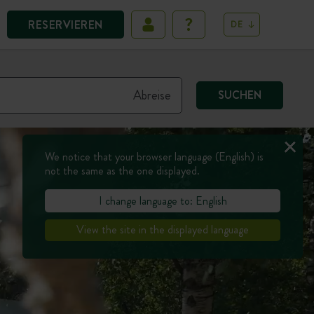
RESERVIEREN
DE
SUCHEN
We notice that your browser language (English) is
not the same as the one displayed.
I change language to: English
View the site in the displayed language