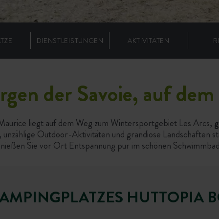
ÄTZE
DIENSTLEISTUNGEN
AKTIVITÄTEN
R
ergen der Savoie, auf dem
aurice liegt auf dem Weg zum Wintersportgebiet Les Arcs,
g
 unzählige Outdoor-Aktivitäten und grandiose Landschaften 
enießen Sie vor Ort Entspannung pur im schönen Schwimmbad u
 CAMPINGPLATZES HUTTOPIA 