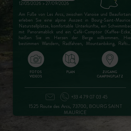
12/05/2026 > 27/09/2026
Am Fuße von Les Arcs, zwischen Vanoise und Beaufortain
erleben Sie eine alpine Auszeit in Bourg-Saint-Maurice
Naturstellplätze, komfortable Unterkünfte, ein Schwimmba
mit Panoramablick und ein Café-Comptoir (Kaffee-Ecke
heißen Sie im Herzen der Berge willkommen. Hie
bestimmen Wandern, Radfahren, Mountainbiking, Raftin
oder Entspannen auf der Terrasse Ihre Tage im Freien!
FOTOS
PLAN
ZUGANG
VIDEOS
CAMPINGPLATZ
+33 4 79 07 03 45
1525 Route des Arcs, 73700, BOURG SAINT
MAURICE