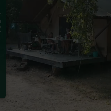
,
.
d
)
r
g