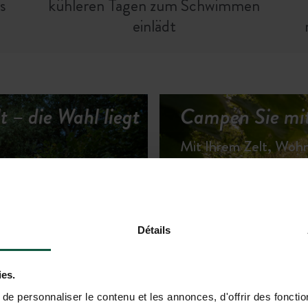
s
kühleren Tagen zum Schwimmen
einlädt
 – die Wahl liegt
Campen Sie mit
Mit Ihrem Zelt, Wo
Détails
TERKÜNFTE ANSEHEN
ies.
e personnaliser le contenu et les annonces, d'offrir des fonctio