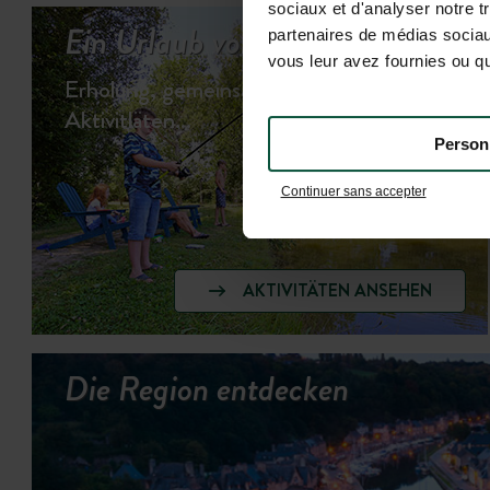
sociaux et d'analyser notre t
Ein Urlaub voller Abwechslung...
partenaires de médias sociaux
vous leur avez fournies ou qu'
Erholung, gemeinsame Momente &
Aktivitläten...
Person
Continuer sans accepter
AKTIVITÄTEN ANSEHEN
Die Region entdecken