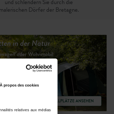
und schlendern Sie durch die
malerischen Dörfer der Bretagne.
ten in der Natur
hnwagen oder Wohnmobil
À propos des cookies
STELLPLÄTZE ANSEHEN
nnalités relatives aux médias