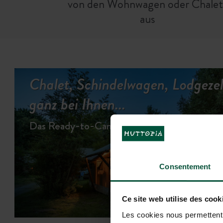
von den Wohnwagen oder Chalet
aus
Chalet, Schindelwagen, Lodgezelt
ganz bei Ihnen...
Das Ready-to-Camp Erlebnis
Consentement
UN
Ce site web utilise des cook
Les cookies nous permettent d