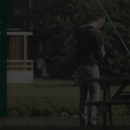
l
r
d
e
,